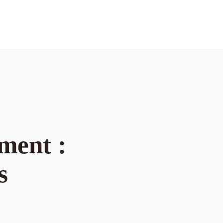
ment :
s