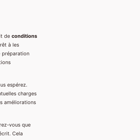
git de
conditions
rêt à les
e préparation
tions
us espérez.
ntuelles charges
es améliorations
urez-vous que
crit. Cela