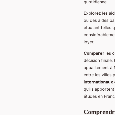
quotidienne.
Explorez les ai
ou des aides ba
étudiant telles 
considérablemen
loyer.
Comparer
les c
décision finale
appartement à M
entre les villes
internationaux
d
qu’ils apporten
études en Franc
Comprendre 