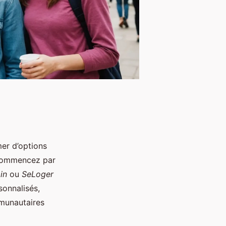
mer d’options
commencez par
in
ou
SeLoger
sonnalisés,
mmunautaires