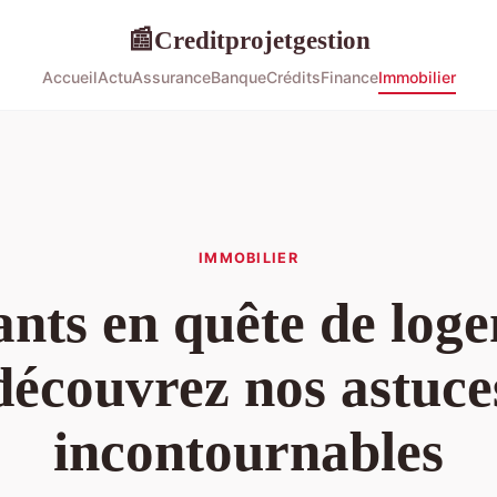
Creditprojetgestion
📰
Accueil
Actu
Assurance
Banque
Crédits
Finance
Immobilier
IMMOBILIER
ants en quête de loge
découvrez nos astuce
incontournables