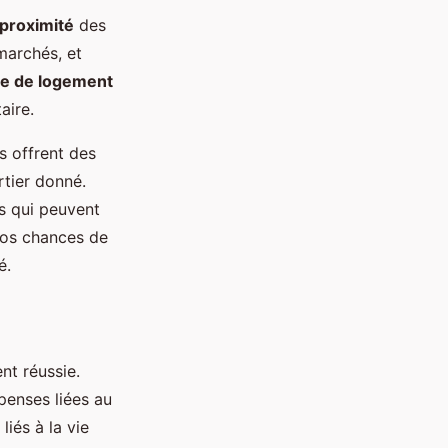
proximité
des
marchés, et
e de logement
aire.
s offrent des
rtier donné.
s qui peuvent
vos chances de
é.
nt réussie.
penses liées au
liés à la vie