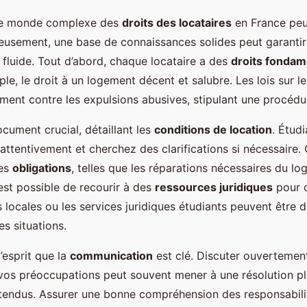
le monde complexe des
droits des locataires
en France peu
eusement, une base de connaissances solides peut garanti
 fluide. Tout d’abord, chaque locataire a des
droits fonda
ple, le droit à un logement décent et salubre. Les lois sur 
ment contre les expulsions abusives, stipulant une procédu
ocument crucial, détaillant les
conditions de location
. Étudi
 attentivement et cherchez des clarifications si nécessaire
des
obligations
, telles que les réparations nécessaires du l
est possible de recourir à des
ressources juridiques
pour o
 locales ou les services juridiques étudiants peuvent être de
s situations.
l’esprit que la
communication
est clé. Discuter ouvertemen
 vos préoccupations peut souvent mener à une résolution pl
ntendus. Assurer une bonne compréhension des responsabili