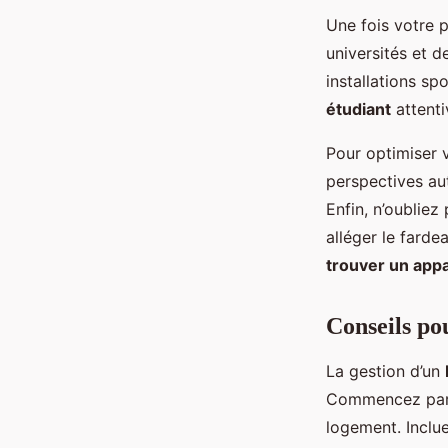
Une fois votre p
universités et 
installations sp
étudiant
attenti
Pour optimiser v
perspectives au
Enfin, n’oubliez
alléger le fard
trouver un app
Conseils po
La gestion d’un
Commencez par é
logement. Incluez