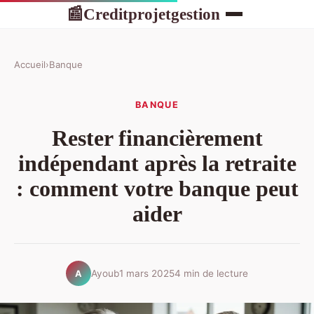
Creditprojetgestion
📰
Accueil
›
Banque
BANQUE
Rester financièrement
indépendant après la retraite
: comment votre banque peut
aider
Ayoub
1 mars 2025
4 min de lecture
A