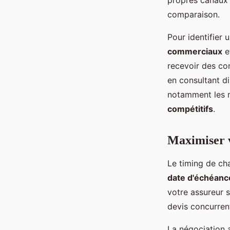
propres canaux 
comparaison.
Pour identifier 
commerciaux
e
recevoir des co
en consultant di
notamment les m
compétitifs
.
Maximiser v
Le timing de ch
date d'échéanc
votre assureur 
devis concurrent
La négociation 