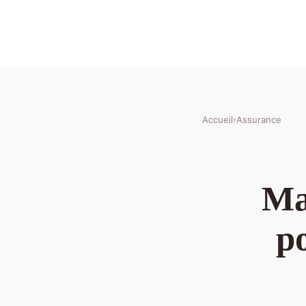
Accueil
›
Assurance
Maî
p