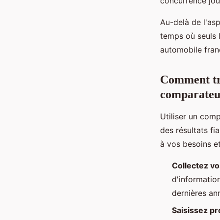
concurrence jou
Au-delà de l'asp
temps où seuls l
automobile fran
Comment tro
comparateu
Utiliser un com
des résultats f
à vos besoins e
Collectez vo
d'information
dernières an
Saisissez p