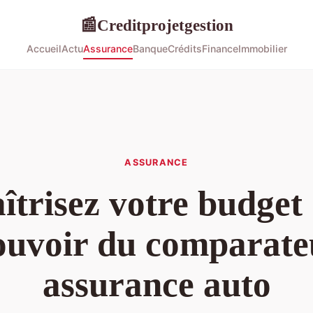
Creditprojetgestion
📰
Accueil
Actu
Assurance
Banque
Crédits
Finance
Immobilier
ASSURANCE
trisez votre budget 
ouvoir du comparate
assurance auto