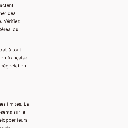
pactent
cher des
. Vérifiez
ères, qui
rat à tout
ion française
 négociation
es limites. La
sents sur le
elopper leurs