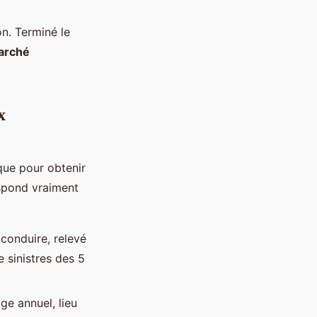
on. Terminé le
marché
x
que pour obtenir
espond vraiment
conduire, relevé
e sinistres des 5
ge annuel, lieu