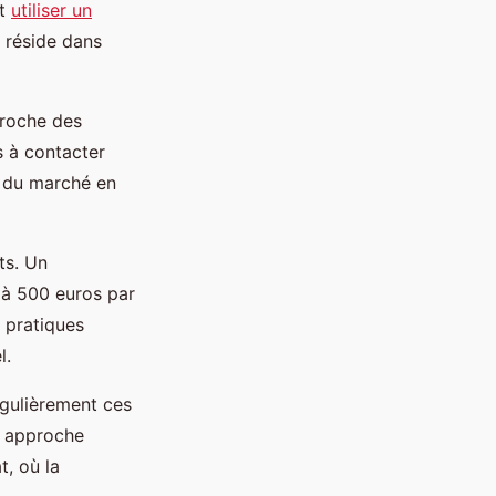
nt
utiliser un
é réside dans
proche des
s à contacter
du marché en
ts. Un
 à 500 euros par
x pratiques
l.
égulièrement ces
e approche
t, où la