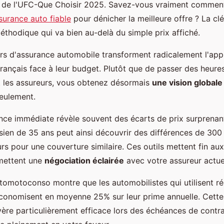
e de l'UFC-Que Choisir 2025. Savez-vous vraiment comme
urance auto fiable
pour dénicher la meilleure offre ? La cl
thodique qui va bien au-delà du simple prix affiché.
s d'assurance automobile transforment radicalement l'ap
français face à leur budget. Plutôt que de passer des heure
t les assureurs, vous obtenez désormais
une vision globale
seulement.
nce immédiate révèle souvent des écarts de prix surprenan
sien de 35 ans peut ainsi découvrir des différences de 300
rs pour une couverture similaire. Ces outils mettent fin au
mettent une
négociation éclairée
avec votre assureur actue
utomotoconso montre que les automobilistes qui utilisent r
conomisent en moyenne 25% sur leur prime annuelle. Cett
ère particulièrement efficace lors des échéances de contra