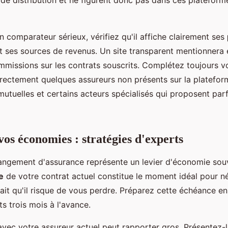
de distribution et ne figurent donc pas dans ces plateform
un comparateur sérieux, vérifiez qu'il affiche clairement ses
t ses sources de revenus. Un site transparent mentionnera 
mmissions sur les contrats souscrits. Complétez toujours v
rectement quelques assureurs non présents sur la plateform
utuelles et certains acteurs spécialisés qui proposent par
os économies : stratégies d'experts
angement d'assurance représente un levier d'économie souv
e
de votre contrat actuel constitue le moment idéal pour né
sait qu'il risque de vous perdre. Préparez cette échéance e
s trois mois à l'avance.
avec votre assureur actuel peut rapporter gros. Présentez-l