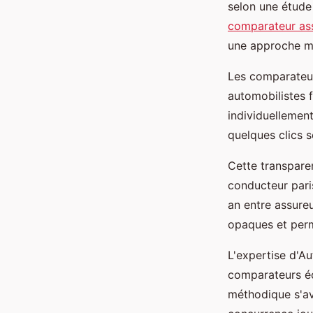
selon une étud
comparateur ass
une approche mé
Les comparateur
automobilistes 
individuellemen
quelques clics 
Cette transpare
conducteur pari
an entre assureu
opaques et per
L'expertise d'A
comparateurs é
méthodique s'av