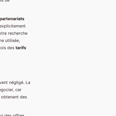
es de
partenariats
explicitement
otre recherche
e utilisée,
fois des
tarifs
ent négligé. La
gocier, car
n obtenant des
ui des offres