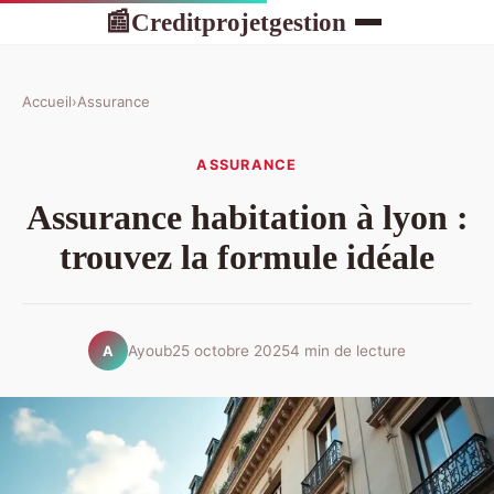
Creditprojetgestion
📰
Accueil
›
Assurance
ASSURANCE
Assurance habitation à lyon :
trouvez la formule idéale
Ayoub
25 octobre 2025
4 min de lecture
A